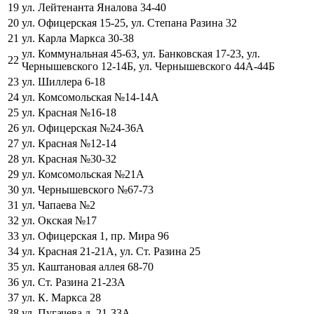
19
ул. Лейтенанта Яналова 34-40
20
ул. Офицерская 15-25, ул. Степана Разина 32
21
ул. Карла Маркса 30-38
ул. Коммунальная 45-63, ул. Банковская 17-23, ул.
22
Чернышевского 12-14Б, ул. Чернышевского 44А-44Б
23
ул. Шиллера 6-18
24
ул. Комсомольская №14-14А
25
ул. Красная №16-18
26
ул. Офицерская №24-36А
27
ул. Красная №12-14
28
ул. Красная №30-32
29
ул. Комсомольская №21А
30
ул. Чернышевского №67-73
31
ул. Чапаева №2
32
ул. Окская №17
33
ул. Офицерская 1, пр. Мира 96
34
ул. Красная 21-21А, ул. Ст. Разина 25
35
ул. Каштановая аллея 68-70
36
ул. Ст. Разина 21-23А
37
ул. К. Маркса 28
38
ул. Пугачева д. 21-33А